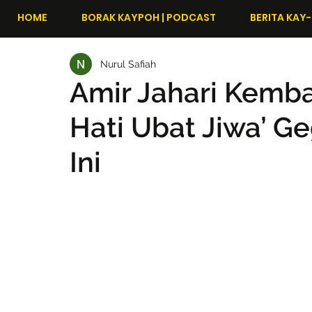
HOME
BORAK KAYPOH | PODCAST
BERITA KAY-
Nurul Safiah
Amir Jahari Kemba
Hati Ubat Jiwa’ G
Ini