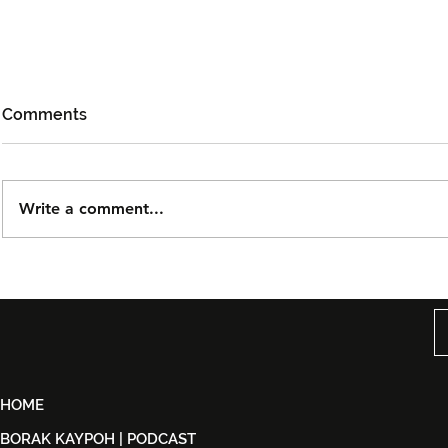
Comments
Write a comment...
Björn Again Kembali ke
Noh Salleh
Kuala Lumpur, Janji Malam
Orkestra B
Penuh Nostalgia Buat
Suwito Pa
Peminat ABBA
HOME
BORAK KAYPOH | PODCAST