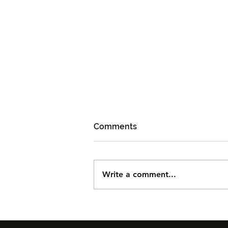
Comments
Write a comment...
Björn Again Kembali ke
Kuala Lumpur, Janji Malam
Penuh Nostalgia Buat