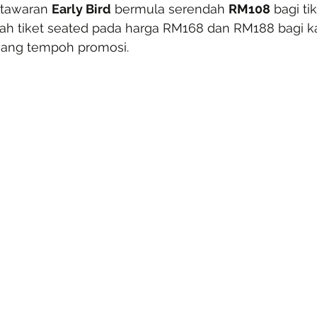
 tawaran 
Early Bird
 bermula serendah 
RM108
 bagi ti
alah tiket seated pada harga RM168 dan RM188 bagi ka
jang tempoh promosi.