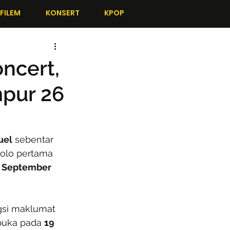
FILEM
KONSERT
KPOP
ncert,
pur 26
uel
 sebentar 
olo pertama 
 September 
gsi maklumat 
buka pada 
19 