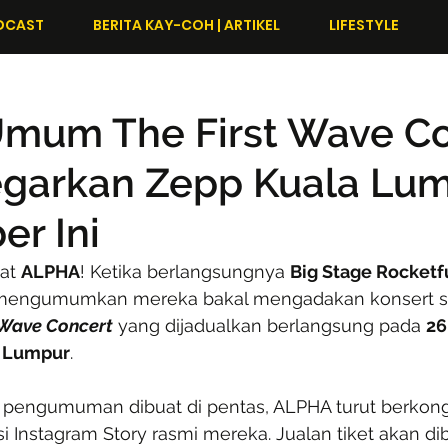
DCAST
BERITA KAY-COH | ARTIKEL
LIFESTYLE
mum The First Wave Co
egarkan Zepp Kuala Lum
r Ini
at 
ALPHA
! Ketika berlangsungnya 
Big Stage Rocketf
u mengumumkan mereka bakal mengadakan konsert s
 Wave Concert
 yang dijadualkan berlangsung pada 
26
a Lumpur
.
 pengumuman dibuat di pentas, ALPHA turut berkon
i Instagram Story rasmi mereka. Jualan tiket akan di