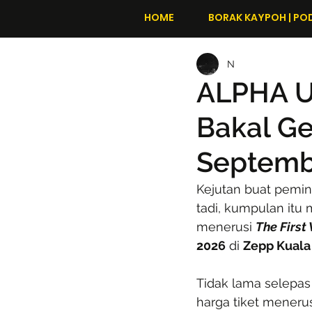
HOME
BORAK KAYPOH | PO
N
ALPHA U
Bakal G
Septembe
Kejutan buat pemin
tadi, kumpulan it
menerusi 
The First
2026
 di 
Zepp Kual
Tidak lama selepas
harga tiket menerus