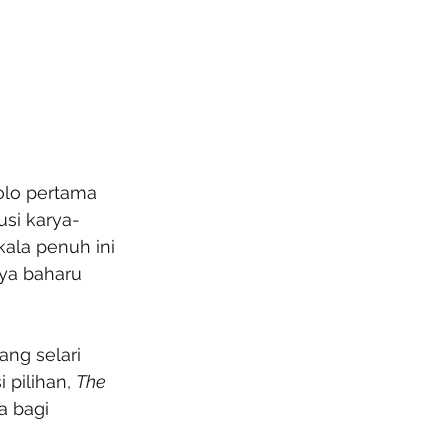
olo pertama 
si karya-
ala penuh ini 
ya baharu 
ng selari 
pilihan, 
The 
 bagi 