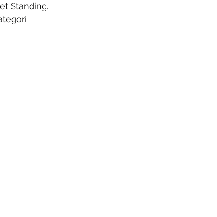
ket Standing. 
tegori 