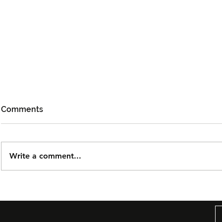
Comments
Write a comment...
Björn Again Kembali ke
Tiket Pute
Kuala Lumpur, Janji Malam
Ledang The
Penuh Nostalgia Buat
Dijual Ber
Peminat ABBA
2026