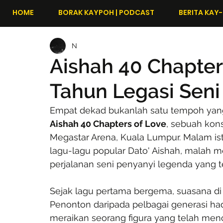
HOME
BORAK KAYPOH | PODCAST
BERITA KAY-
N
Aishah 40 Chapter
Tahun Legasi Sen
Empat dekad bukanlah satu tempoh yang s
Aishah 40 Chapters of Love
, sebuah kon
Megastar Arena, Kuala Lumpur. Malam i
lagu-lagu popular Dato' Aishah, malah 
perjalanan seni penyanyi legenda yang te
Sejak lagu pertama bergema, suasana d
Penonton daripada pelbagai generasi had
meraikan seorang figura yang telah men