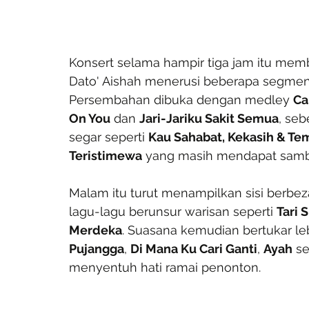
Konsert selama hampir tiga jam itu mem
Dato' Aishah menerusi beberapa segmen y
Persembahan dibuka dengan medley 
Ca
On You
 dan 
Jari-Jariku Sakit Semua
, se
segar seperti 
Kau Sahabat, Kekasih & Te
Teristimewa
 yang masih mendapat samb
Malam itu turut menampilkan sisi berbe
lagu-lagu berunsur warisan seperti 
Tari 
Merdeka
. Suasana kemudian bertukar le
Pujangga
, 
Di Mana Ku Cari Ganti
, 
Ayah
 se
menyentuh hati ramai penonton.