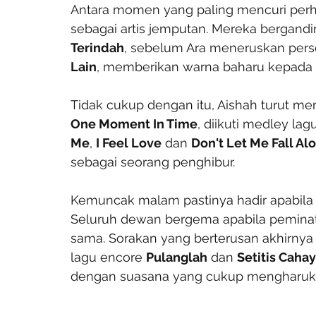
Antara momen yang paling mencuri perha
sebagai artis jemputan. Mereka bergand
Terindah
, sebelum Ara meneruskan per
Lain
, memberikan warna baharu kepada
Tidak cukup dengan itu, Aishah turut m
One Moment In Time
, diikuti medley la
Me
, 
I Feel Love
 dan 
Don't Let Me Fall Al
sebagai seorang penghibur.
Kemuncak malam pastinya hadir apabila l
Seluruh dewan bergema apabila peminat
sama. Sorakan yang berterusan akhirny
lagu encore 
Pulanglah
 dan 
Setitis Cahaya
dengan suasana yang cukup mengharuk