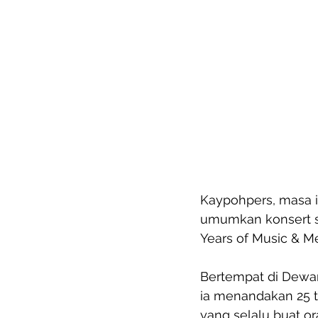
Kaypohpers, masa i
umumkan konsert so
Years of Music & M
Bertempat di Dewan
ia menandakan 25 ta
yang selalu buat or