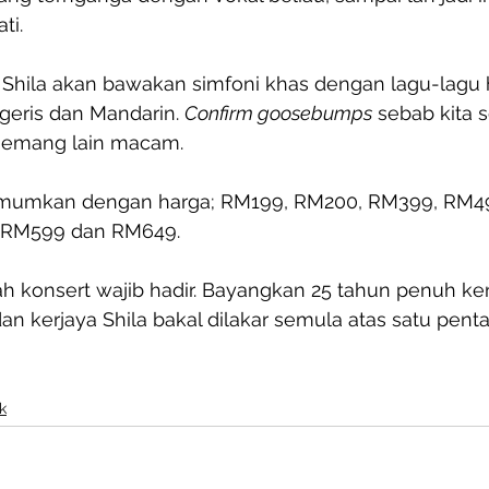
ti.
 Shila akan bawakan simfoni khas dengan lagu-lagu h
geris dan Mandarin. 
Confirm goosebumps
 sebab kita 
 memang lain macam.
iumumkan dengan harga; RM199, RM200, RM399, RM4
 RM599 dan RM649.
 lah konsert wajib hadir. Bayangkan 25 tahun penuh ke
an kerjaya Shila bakal dilakar semula atas satu penta
k