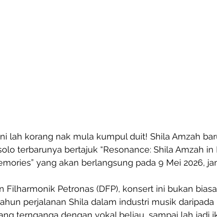
ni lah korang nak mula kumpul duit! Shila Amzah bar
lo terbarunya bertajuk “Resonance: Shila Amzah in
emories” yang akan berlangsung pada 9 Mei 2026, j
 Filharmonik Petronas (DFP), konsert ini bukan biasa
hun perjalanan Shila dalam industri musik daripada p
ang ternganga dengan vokal beliau, sampai lah jadi 