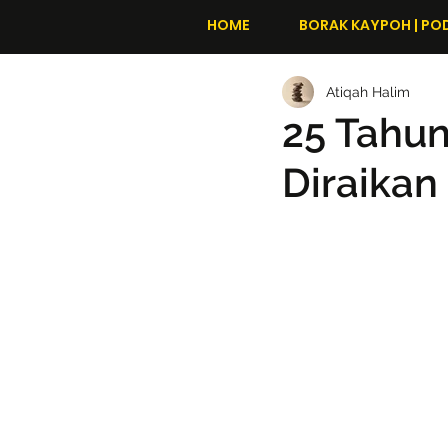
HOME
BORAK KAYPOH | PO
Atiqah Halim
25 Tahun
Diraika