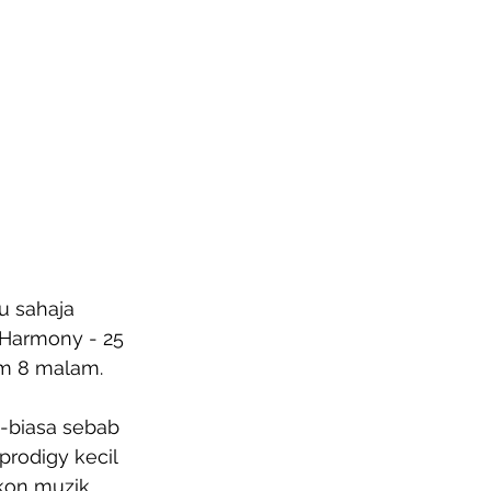
u sahaja 
 Harmony - 25 
am 8 malam.
-biasa sebab 
rodigy kecil 
ikon muzik 