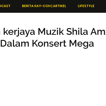
DCAST
BERITA KAY-COH | ARTIKEL
LIFESTYLE
 kerjaya Muzik Shila A
n Dalam Konsert Mega