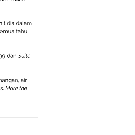
it dia dalam 
semua tahu 
99 dan 
Suite 
nangan, air 
s. 
Mark the 