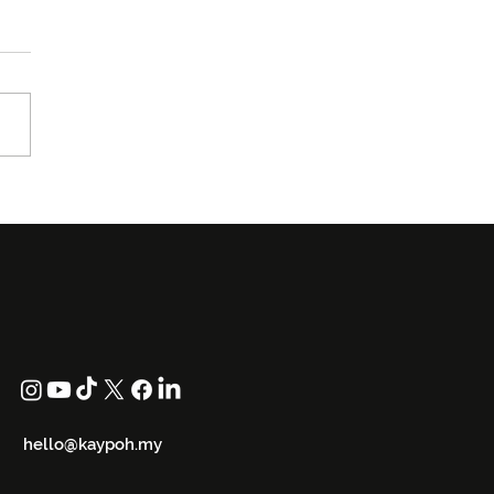
uwaruwa Kembali ke
W 2026 Dengan Koleksi
 in Black
hello@kaypoh.my