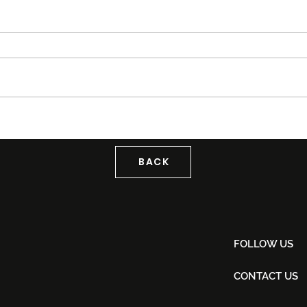
Tiket Puteri Gunung
Tag
Ledang The Musical Rasmi
KLF
Dijual Bermula 21 Ogos
Back
2026
BACK
FOLLOW US
CONTACT US