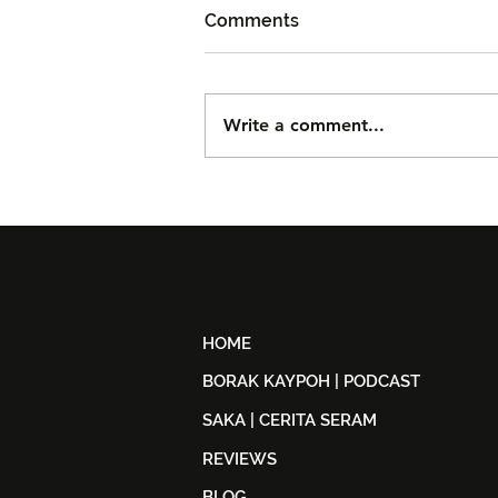
Comments
Write a comment...
Björn Again Kembali ke
Kuala Lumpur, Janji Malam
Penuh Nostalgia Buat
Peminat ABBA
HOME
BORAK KAYPOH | PODCAST
SAKA | CERITA SERAM
REVIEWS
BLOG