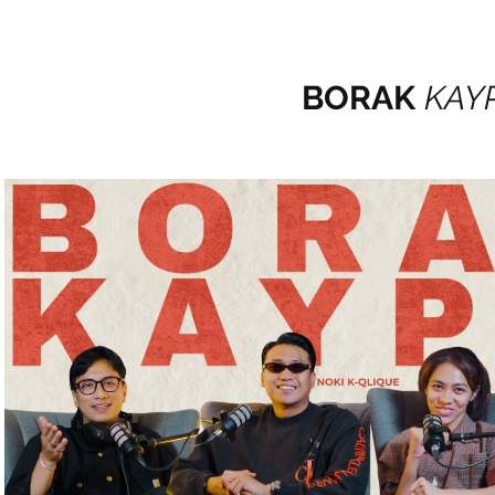
BORAK
KAY
Play Video