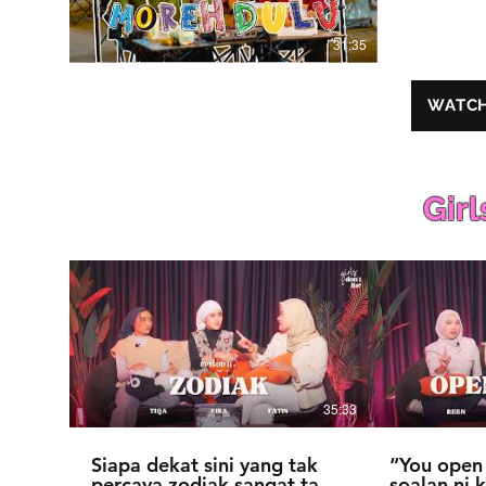
31:35
WATCH
Girl
35:33
Siapa dekat sini yang tak
“You open
percaya zodiak sangat tapi
soalan ni 