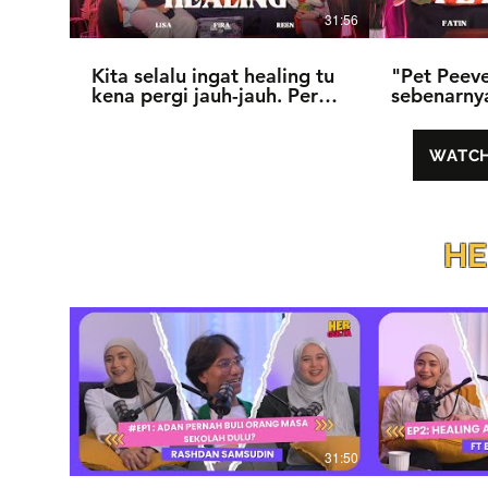
Follow @k
31:56
semua pla
sosial unt
Kita selalu ingat healing tu
"Pet Peeve
content-c
kena pergi jauh-jauh. Pergi
sebenarnya
menarik! #girlsdontlie #gdl
bercuti, pergi pantai, tukar
kita turn off. Untuk e
#datingap
suasana. Padahal nak
kali ni, ki
healing ni kadang tak perlu
cerita-cer
WATCH
pun semua tu. Untuk
remeh tap
episode Girl’s Dont Lie
buat kita geram.
minggu ni agak berat sikit,
merata lah
“Healing”. Sebab
reti nak in
HE
hakikatnya, semua orang
masa kita 
pernah berada di dalam
Annoying kan?
fasa cuba pulihkan diri.
video pen
Cuma bezanya, cara kita
Kaypoh Me
sembuh diri tu tak sama.
Follow @k
Tonton video penuh di
semua pla
Youtube Kaypoh Media
sosial unt
pada jam 9 malam nanti!
content-c
Follow @kaypohmedia di
menarik! #GirlsDon'tLie
semua platform media
#GDL #Ka
sosial untuk lebih banyak
#petpeeve
31:50
content-content yang
menarik! #girlsdontlie