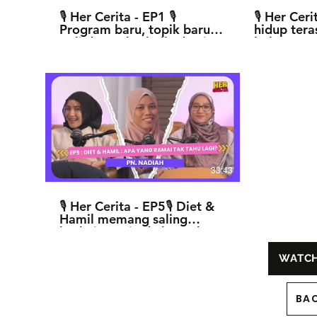
#GDL #GirlsHealing
🎙️ Her Cerita - EP1 🎙️
🎙️ Her Ceri
Program baru, topik baru!
hidup tera
Buli dan Cyberbully dua isu
beberapa p
yang masih menghantui
menghada
banyak orang. So jom
menyembuh
dengar di Her Cerita
tanpa jeja
dengan perbincangkan
menghilang
lebih mendalam dan sama-
healing juga? Dalam
sama kita buat perubahan.
kali ini, B
#HerCerita #Buli #BuliSiber
akan memb
#Podcast
memahami
antara hea
sebenar at
33:43
dari reali
perbincan
🎙️ Her Cerita - EP5🎙️ Diet &
CERITA set
Hamil memang saling
malam. #HerCerita
berkait, tapi ada banyak
#HealingA
lagi perkara yang ramai tak
#Podcast
tahu! Dalam episod podcast
WATCH
kali ni, kami kongsikan
semua yang anda perlu tahu
tentang diet yang tepat
BAC
untuk ibu yang ingin hamil.